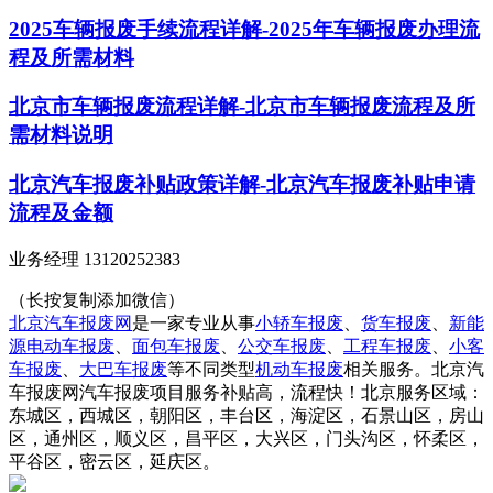
2025车辆报废手续流程详解-2025年车辆报废办理流
程及所需材料
北京市车辆报废流程详解-北京市车辆报废流程及所
需材料说明
北京汽车报废补贴政策详解-北京汽车报废补贴申请
流程及金额
业务经理 13120252383
（长按复制添加微信）
北京汽车报废网
是一家专业从事
小轿车报废
、
货车报废
、
新能
源电动车报废
、
面包车报废
、
公交车报废
、
工程车报废
、
小客
车报废
、
大巴车报废
等不同类型
机动车报废
相关服务。北京汽
车报废网汽车报废项目服务补贴高，流程快！北京服务区域：
东城区，西城区，朝阳区，丰台区，海淀区，石景山区，房山
区，通州区，顺义区，昌平区，大兴区，门头沟区，怀柔区，
平谷区，密云区，延庆区。