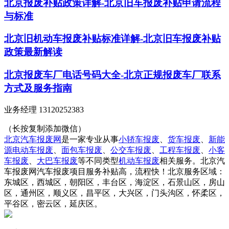
北京报废补贴政策详解-北京旧车报废补贴申请流程
与标准
北京旧机动车报废补贴标准详解-北京旧车报废补贴
政策最新解读
北京报废车厂电话号码大全-北京正规报废车厂联系
方式及服务指南
业务经理 13120252383
（长按复制添加微信）
北京汽车报废网
是一家专业从事
小轿车报废
、
货车报废
、
新能
源电动车报废
、
面包车报废
、
公交车报废
、
工程车报废
、
小客
车报废
、
大巴车报废
等不同类型
机动车报废
相关服务。北京汽
车报废网汽车报废项目服务补贴高，流程快！北京服务区域：
东城区，西城区，朝阳区，丰台区，海淀区，石景山区，房山
区，通州区，顺义区，昌平区，大兴区，门头沟区，怀柔区，
平谷区，密云区，延庆区。