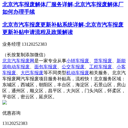
北京汽车报废解体厂服务详解-北京汽车报废解体厂
如何办理手续
北京市汽车报废更新补贴系统详解-北京市汽车报废
更新补贴申请流程及政策解读
业务经理 13120252383
（长按复制添加微信）
北京汽车报废网
是一家专业从事
小轿车报废
、
货车报废
、
新能
源电动车报废
、
面包车报废
、
公交车报废
、
工程车报废
、
小客
车报废
、
大巴车报废
等不同类型
机动车报废
相关服务。北京汽
车报废网汽车报废项目服务补贴高，流程快！北京服务区域：
东城区，西城区，朝阳区，丰台区，海淀区，石景山区，房山
区，通州区，顺义区，昌平区，大兴区，门头沟区，怀柔区，
平谷区，密云区，延庆区。
优惠咨询
13120252383