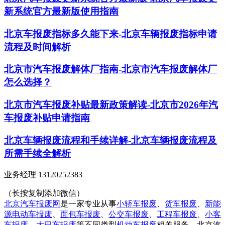
新系统官方最新版使用指南
北京车报废指标多久能下来-北京车辆报废指标申请
流程及时间解析
北京市汽车报废解体厂指南-北京市汽车报废解体厂
怎么选择？
北京市汽车报废补贴最新政策解读-北京市2026年汽
车报废补贴申请指南
北京车辆报废流程和手续详解-北京车辆报废流程及
所需手续全解析
业务经理 13120252383
（长按复制添加微信）
北京汽车报废网
是一家专业从事
小轿车报废
、
货车报废
、
新能
源电动车报废
、
面包车报废
、
公交车报废
、
工程车报废
、
小客
车报废
、
大巴车报废
等不同类型
机动车报废
相关服务。北京汽