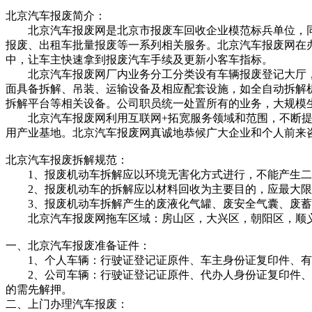
北京汽车报废简介：
北京汽车报废网是北京市报废车回收企业模范标兵单位，同
报废、出租车批量报废等一系列相关服务。北京汽车报废网在办
中，让车主快速拿到报废汽车手续及更新小客车指标。
北京汽车报废网厂内业务分工分类设有车辆报废登记大厅，
面具备拆解、吊装、运输设备及相应配套设施，如全自动拆解
拆解平台等相关设备。公司职员统一处置所有的业务，大规模
北京汽车报废网利用互联网+拓宽服务领域和范围，不断提
用产业基地。北京汽车报废网真诚地恭候广大企业和个人前来
北京汽车报废拆解规范：
1、报废机动车拆解应以环境无害化方式进行，不能产生二
2、报废机动车的拆解应以材料回收为主要目的，应最大限
3、报废机动车拆解产生的废液化气罐、废安全气囊、废蓄
北京汽车报废网拖车区域：房山区，大兴区，朝阳区，顺义
一、北京汽车报废准备证件：
1、个人车辆：行驶证登记证原件、车主身份证复印件、有
2、公司车辆：行驶证登记证原件、代办人身份证复印件、公
的需先解押。
二、上门办理汽车报废：