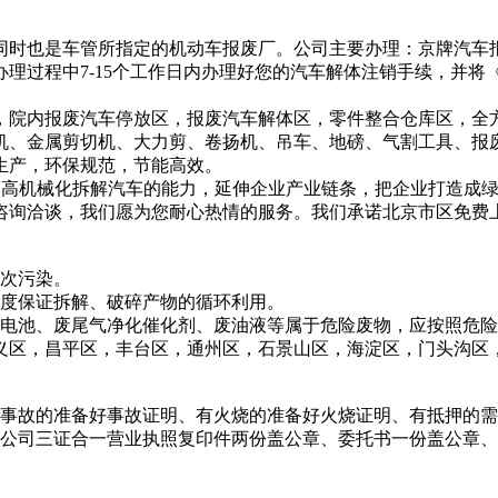
时也是车管所指定的机动车报废厂。公司主要办理：京牌汽车报
理过程中7-15个工作日内办理好您的汽车解体注销手续，并
院内报废汽车停放区，报废汽车解体区，零件整合仓库区，全方
机、金属剪切机、大力剪、卷扬机、吊车、地磅、气割工具、报
生产，环保规范，节能高效。
高机械化拆解汽车的能力，延伸企业产业链条，把企业打造成绿
咨询洽谈，我们愿为您耐心热情的服务。我们承诺北京市区免费
次污染。
度保证拆解、破碎产物的循环利用。
电池、废尾气净化催化剂、废油液等属于危险废物，应按照危险
区，昌平区，丰台区，通州区，石景山区，海淀区，门头沟区，
事故的准备好事故证明、有火烧的准备好火烧证明、有抵押的需
司三证合一营业执照复印件两份盖公章、委托书一份盖公章、