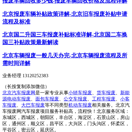
报废车辆回收多少钱-报废车辆回收价格及流程详解
北京报废车辆补贴政策详解-北京旧车报废补贴申请
流程及标准
北京国二升国三车报废补贴标准详解-北京国二车换
国三补贴政策最新解读
北京车辆报废一般几天办完-北京车辆报废流程及所
需时间详解
业务经理 13120252383
（长按复制添加微信）
北京汽车报废网
是一家专业从事
小轿车报废
、
货车报废
、
新能
源电动车报废
、
面包车报废
、
公交车报废
、
工程车报废
、
小客
车报废
、
大巴车报废
等不同类型
机动车报废
相关服务。北京汽
车报废网汽车报废项目服务补贴高，流程快！北京服务区域：
东城区，西城区，朝阳区，丰台区，海淀区，石景山区，房山
区，通州区，顺义区，昌平区，大兴区，门头沟区，怀柔区，
平谷区，密云区，延庆区。