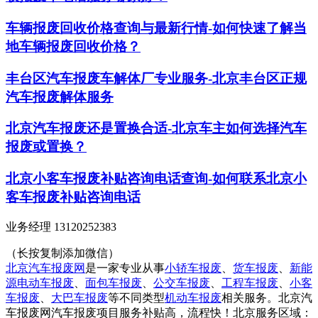
车辆报废回收价格查询与最新行情-如何快速了解当
地车辆报废回收价格？
丰台区汽车报废车解体厂专业服务-北京丰台区正规
汽车报废解体服务
北京汽车报废还是置换合适-北京车主如何选择汽车
报废或置换？
北京小客车报废补贴咨询电话查询-如何联系北京小
客车报废补贴咨询电话
业务经理 13120252383
（长按复制添加微信）
北京汽车报废网
是一家专业从事
小轿车报废
、
货车报废
、
新能
源电动车报废
、
面包车报废
、
公交车报废
、
工程车报废
、
小客
车报废
、
大巴车报废
等不同类型
机动车报废
相关服务。北京汽
车报废网汽车报废项目服务补贴高，流程快！北京服务区域：