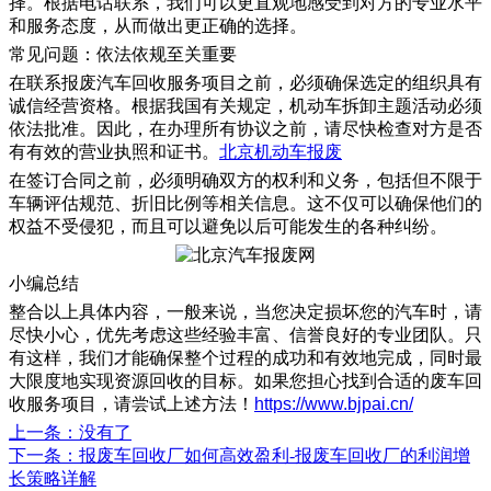
择。根据电话联系，我们可以更直观地感受到对方的专业水平
和服务态度，从而做出更正确的选择。
常见问题：依法依规至关重要
在联系报废汽车回收服务项目之前，必须确保选定的组织具有
诚信经营资格。根据我国有关规定，机动车拆卸主题活动必须
依法批准。因此，在办理所有协议之前，请尽快检查对方是否
有有效的营业执照和证书。
北京机动车报废
在签订合同之前，必须明确双方的权利和义务，包括但不限于
车辆评估规范、折旧比例等相关信息。这不仅可以确保他们的
权益不受侵犯，而且可以避免以后可能发生的各种纠纷。
小编总结
整合以上具体内容，一般来说，当您决定损坏您的汽车时，请
尽快小心，优先考虑这些经验丰富、信誉良好的专业团队。只
有这样，我们才能确保整个过程的成功和有效地完成，同时最
大限度地实现资源回收的目标。如果您担心找到合适的废车回
收服务项目，请尝试上述方法！
https://www.bjpai.cn/
上一条
：没有了
下一条
：报废车回收厂如何高效盈利-报废车回收厂的利润增
长策略详解