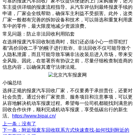
可靠的报废汽车回收厂家不仅提供便捷的上门采购服务，还为
车主提供详细的报废流程指导。从汽车评估到最终报废手续的
申请，厂家会全线帮助，确保车主利益不受损害。此外，这类
厂家一般都有完善的拆卸设备和技术，可以筛选和重复利用废
车中的零件，最大限度地减少资源浪费。
​常见问题：防止非法回收利用陷套
在选择报废汽车回收制造商时，我们还必须小心一些罪犯打
着“高价回收二手”的幌子进行欺诈。非法回收不仅可能导致个
人隐私泄露，而且可能导致车辆非法改装后进入市场，带来安
全风险。因此，在签署所有协议之前，尽量仔细检查制造商的
信息内容，以确保其遵守法律法规。
小编总结
选择正规的报废汽车回收厂家，不仅要勇于承担责任，还要对
社会负责。通过分析厂家资质、服务项目和注意事项，可以更
从容地解决机动车报废过程。希望每一位司机都能找到满意的
回收合作伙伴，顺利完成机动车报废，享受低碳出行的新生
活。
https://www.bjpai.cn/
上一条
：没有了
下一条
：附近报废车回收联系方式快速查找-如何找到附近的