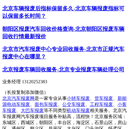
北京车辆报废后指标保留多久-北京车辆报废指标可
以保留多长时间？
朝阳区报废汽车回收价格查询-北京朝阳区报废车辆
回收行情最新报价
北京市汽车报废中心专业回收服务-北京市正规汽车
报废中心在哪里？
北京报废车辆回收服务-北京专业报废车辆处理公司
业务经理 13120252383
（长按复制添加微信）
北京汽车报废网
是一家专业从事
小轿车报废
、
货车报废
、
新能
源电动车报废
、
面包车报废
、
公交车报废
、
工程车报废
、
小客
车报废
、
大巴车报废
等不同类型
机动车报废
相关服务。北京汽
车报废网汽车报废项目服务补贴高，流程快！北京服务区域：
东城区，西城区，朝阳区，丰台区，海淀区，石景山区，房山
区，通州区，顺义区，昌平区，大兴区，门头沟区，怀柔区，