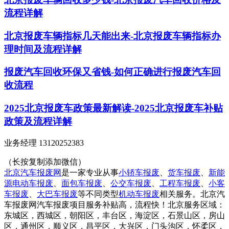
流程详解
北京报废车辆指标几天能出来-北京报废车辆指标办
理时间及流程详解
报废汽车回收环保又省钱-如何正确进行报废汽车回
收流程
2025北京报废车政策最新解读-2025北京报废车补贴
政策及流程详解
业务经理 13120252383
（长按复制添加微信）
北京汽车报废网
是一家专业从事
小轿车报废
、
货车报废
、
新能
源电动车报废
、
面包车报废
、
公交车报废
、
工程车报废
、
小客
车报废
、
大巴车报废
等不同类型
机动车报废
相关服务。北京汽
车报废网汽车报废项目服务补贴高，流程快！北京服务区域：
东城区，西城区，朝阳区，丰台区，海淀区，石景山区，房山
区，通州区，顺义区，昌平区，大兴区，门头沟区，怀柔区，