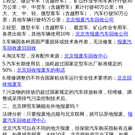
1.轻型、微型卡车（含越野车）、矿山作业专用车累计行驶30
万公里；中、中货车（含越野车）累计行驶40万公里；特
大、大、中、轻、微型客车（含越野车）、汽车行驶50万公
里；其他车辆行驶45万公里；
北京报废汽车回收公司
2.轻型、微型卡车（含越野车）、载货车、矿山作业专用车、
各类出租车，其他车辆使用10年；
北京市报废汽车回收公司
3.车辆因各种原因严重损坏或技术条件差，无法修复；
报废汽
车回收废旧回收
4.淘汰车型，没有配件来源；
北京报废车回收中心
5.汽车长期使用后，油耗超过国家定型车出厂标准规定的
50%；
北京回收报废车的电话
6.维修调整仍不符合国家机动车运行安全技术要求的；
北京回
收报废车
7.污染物的排放仍超过国家规定的汽车排放标准，经维修、调
整或采用排气污染控制技术后。
二、北京牌照车辆能在外地报废吗？
法律分析：只要报废地点能与北京联网，就可以异地报废。
报
废汽车回收处理中心
北京汽车可以在不同的地方报废，但保留汽车购买指标有点麻
烦。如果城市报废，大约10天，北京指标肯定会下降，如果