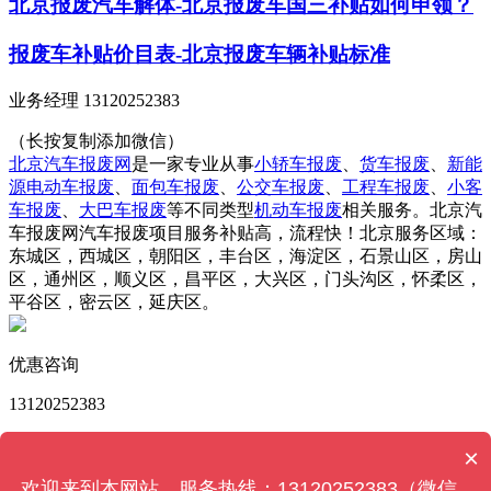
北京报废汽车解体-北京报废车国三补贴如何申领？
报废车补贴价目表-北京报废车辆补贴标准
业务经理 13120252383
（长按复制添加微信）
北京汽车报废网
是一家专业从事
小轿车报废
、
货车报废
、
新能
源电动车报废
、
面包车报废
、
公交车报废
、
工程车报废
、
小客
车报废
、
大巴车报废
等不同类型
机动车报废
相关服务。北京汽
车报废网汽车报废项目服务补贴高，流程快！北京服务区域：
东城区，西城区，朝阳区，丰台区，海淀区，石景山区，房山
区，通州区，顺义区，昌平区，大兴区，门头沟区，怀柔区，
平谷区，密云区，延庆区。
优惠咨询
13120252383
版权所有 © 北京汽车报废网 Powered by
MetInfo 6.2.0
©
×
2008-2023
MetInfo Inc.
【网站地图】
欢迎来到本网站，服务热线：13120252383（微信